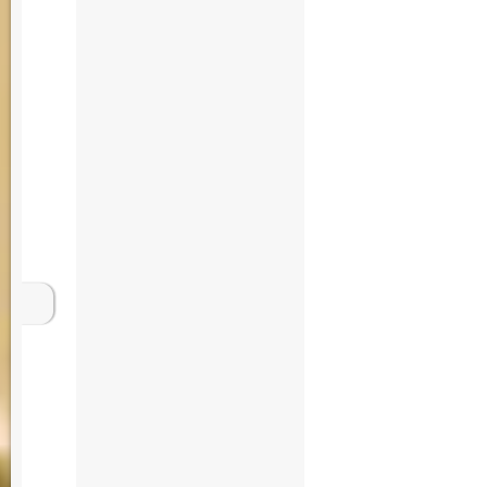
Haus kaufen Hambu
Grundstück Wohnha
Immobilienmakler
Hauskauf Energie
Gebäude Berater J
Immobilien Harbur
Mietvertrag Kaufve
Schule Leben Woh
Haus kaufen Hambu
Grundstück Wohnha
Immobilienmakler
Hauskauf Energie 
Rechtsanwalt Bera
Grünen Luxus Imm
Jurist Grundstück
Makler Maklerbüro
Notar Rechtsanwal
im Grünen Luxus 
Immobilienexperte