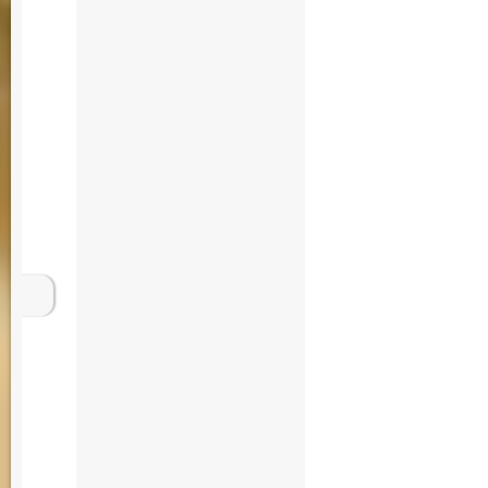
Vermittlung Makle
Immobilien Bewer
Wohnung Miete mie
Grundstück Grunds
Maklerbüro Immobi
Rechtsanwalt Bera
Grünen Luxus Imm
Immobilienexperte
Vermittlung Makle
Immobilien Bewer
Wohnung Miete mie
Grundstück Grunds
Maklerbüro Immobi
Rechtsanwalt Bera
Grünen Luxus Imm
Immobilienexperte
Vermittlung Makle
Immobilien Bewer
Wohnung Miete mie
Grundstück Grunds