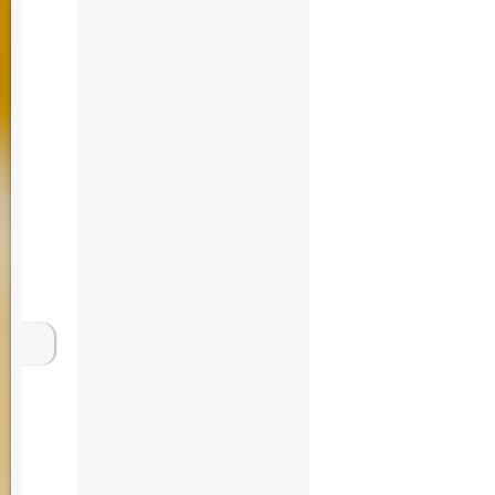
Energie Immo Woh
Berater Jurist Gru
Makler Maklerbüro
Notar Rechtsanwal
im Grünen Luxus 
Immobilienexperte
Vermittlung Makle
Immobilien Bewert
Wohnung Miete mie
Grundstück Grunds
Maklerbüro Immobi
Rechtsanwalt Bera
Grünen Luxus Imm
kaufen Hamburg Im
Wohnung Miete mie
Grundstück Grunds
Maklerbüro Immobi
Rechtsanwalt Bera
Grünen Luxus Tra