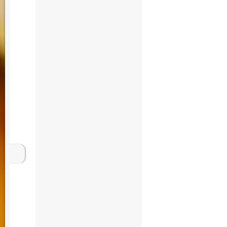
Immobilien bauen 
Immobilien kaufen
Alleinlage freist
Wohnung Miete mie
Grundstück Allein
Makler Maklerbüro
Notar Rechtsanwal
im Grünen Luxus 
Immobilienexperte
Vermittlung Makle
Immobilien Bewert
Energie Immo Woh
Berater Jurist Gru
Harburg Makler Ma
Kaufvertrag Notar
Leben Wohnen im 
kaufen Hamburg I
Grundstück Wohnha
Hamburg Immobili
Wohnung Miete mie