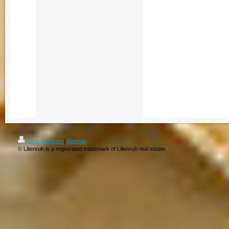
Maklerbüro Immobi
Rechtsanwalt Bera
Grünen Luxus Imm
Immobilienexperte
Vermittlung Makle
Sparpreis billig p
Druckversion
|
Sitemap
© Lilienruh is a registrated trademark of Lilienruh real estate