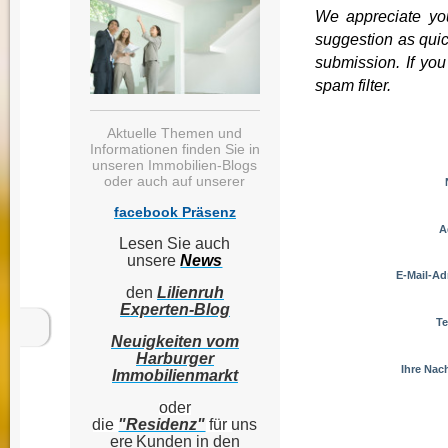
We appreciate you
suggestion as quic
submission. If you
spam filter.
Aktuelle Themen und
Informationen finden Sie in
unseren Immobilien-Blogs
oder auch auf unserer
facebook Präsenz
A
Lesen Sie auch
unsere
News
E-Mail-Ad
den
Lilienruh
Experten-Blog
Te
Neuigkeiten vom
Harburger
Ihre Nach
Immobilienmarkt
oder
die
"Residenz"
für
uns
ere
Kunden in den