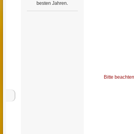
besten Jahren.
Bitte beachten
Immobilie kaufen 
Bewertung Beratun
Kaufvertrag freist
Schule Leben Woh
kaufen Hamburg Im
Grundstück Wohnha
Immobilienmakler