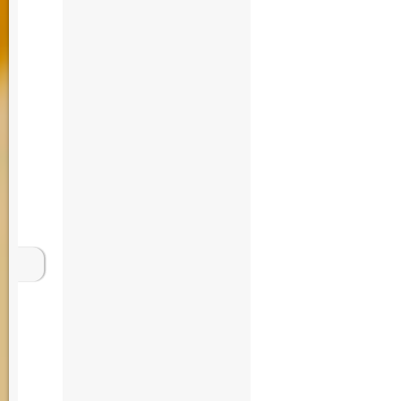
Grundstück Grunds
Immobilienberatun
Immobilien kaufen
Beratung Immobil
kaufen Häuser Ham
Garten Garage Ste
Immobilienberatun
Rechtsanwalt Bera
Grünen Luxus Imm
Kaufen Immobilien
Wohnhaus Vermittl
Hamburg Immobili
Immo Wohnung Mie
Grundstück Grunds
Maklerbüro Immobi
Rechtsanwalt Bera
Grünen Luxus Imm
Immobilienexperte
Grundstück Wohnh