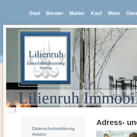
Start
Berater
Makler
Kauf
Miete
Über
Lilienruh Immobi
Adress- un
Datenschutzerklärung
Anfahrt