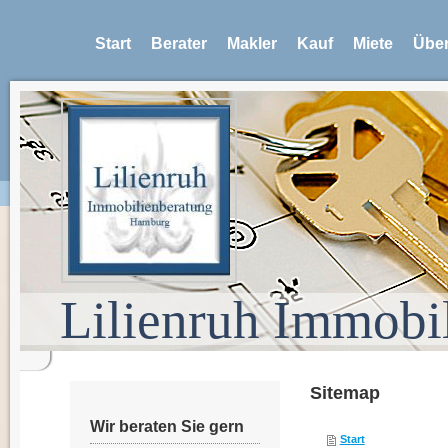
Start
Berater
Makler
Kauf
Miete
Über
Lilienruh Immobi
Sitemap
Wir beraten Sie gern
Start