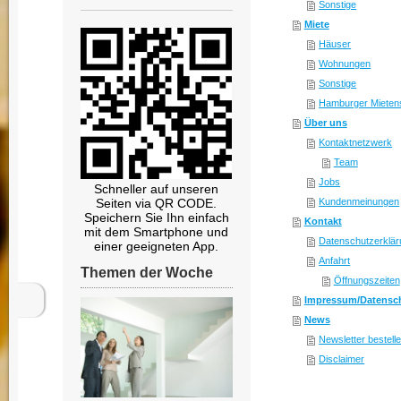
Sonstige
Miete
Häuser
Wohnungen
Sonstige
Hamburger Mietens
Über uns
Kontaktnetzwerk
Team
Jobs
Schneller auf unseren
Seiten via QR CODE.
Kundenmeinungen
Speichern Sie Ihn einfach
Kontakt
mit dem Smartphone und
Datenschutzerklär
einer geeigneten App.
Anfahrt
Themen der Woche
Öffnungszeiten
Impressum/Datensc
News
Newsletter bestell
Disclaimer