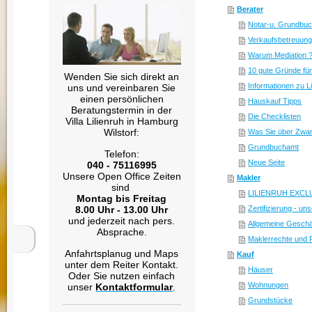
Berater
Notar-u. Grundbu
Verkaufsbetreuung 
Warum Mediation 
10 gute Gründe fü
Wenden Sie sich direkt an
Informationen zu L
uns und vereinbaren Sie
einen persönlichen
Hauskauf Tipps
Beratungstermin in der
Die Checklisten
Villa Lilienruh in Hamburg
Wilstorf:
Was Sie über Zwa
Grundbuchamt
Telefon:
Neue Seite
040 - 75116995
Unsere Open Office Zeiten
Makler
sind
LILIENRUH EXCLUS
Montag bis Freitag
8.00 Uhr - 13.00 Uhr
Zertifizierung - u
und jederzeit nach pers.
Allgemeine Gesch
Absprache.
Maklerrechte und P
Anfahrtsplanug und Maps
Kauf
unter dem Reiter Kontakt.
Häuser
Oder Sie nutzen einfach
Wohnungen
unser
Kontaktformular
.
Grundstücke