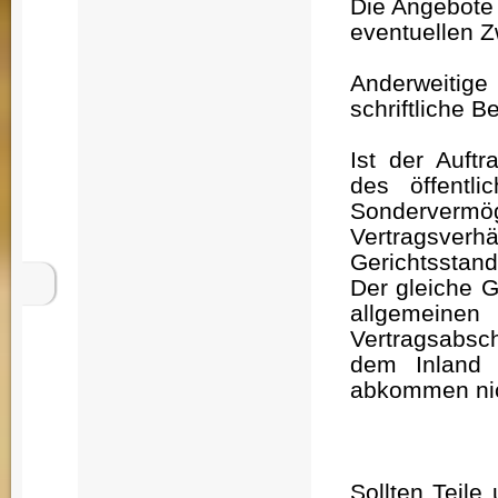
Die Angebote 
eventuellen 
Anderweitig
schriftliche B
Ist der Auftr
des öffentli
Sonderver
Vertragsver
Gerichtsstand
Der gleiche G
allgemeinen
Vertragsabsc
dem Inland v
abkommen nich
Sollten Teil