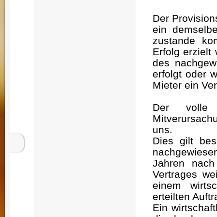
Der Provisio
ein demselbe
zustande kom
Erfolg erziel
des nachgewi
erfolgt oder 
Mieter ein Ve
Der volle
Mitverursach
uns.
Dies gilt be
nachgewiesen
Jahren nach
Vertrages we
einem wirts
erteilten Auft
Ein wirtscha