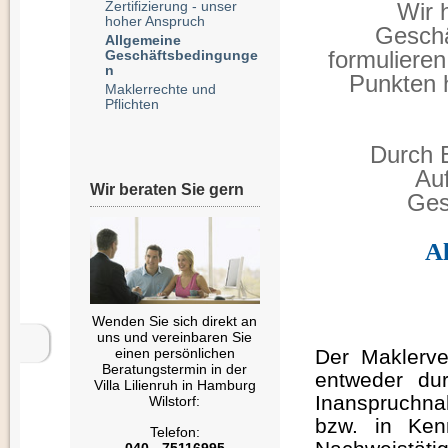
Zertifizierung - unser
Wir 
hoher Anspruch
Geschä
Allgemeine
formulieren
Geschäftsbedingunge
n
Punkten 
Maklerrechte und
Pflichten
Durch E
Au
Wir beraten Sie gern
Ges
A
Wenden Sie sich direkt an
uns und vereinbaren Sie
einen persönlichen
Der Maklerv
Beratungstermin in der
entweder dur
Villa Lilienruh in Hamburg
Inanspruchna
Wilstorf:
bzw. in Kenn
Telefon:
040 - 75116995