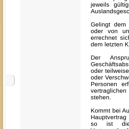
jeweils gülti
Auslandsgesc
Gelingt dem 
oder von un
errechnet si
dem letzten K
Der Anspr
Geschäftsabsc
oder teilwei
oder Verschwä
Personen erf
vertragliche
stehen.
Kommt bei Aus
Hauptvertrag
so ist di