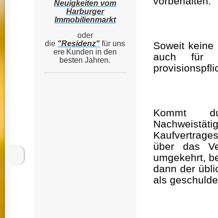
vorbehalten.
Neuigkeiten vom
Harburger
Immobilienmarkt
oder
die
"Residenz"
für
uns
Soweit keine I
ere
Kunden in den
auch für d
besten Jahren.
provisionspfli
Kommt dur
Nachweistät
Kaufvertrage
über das Ve
umgekehrt, be
dann der übl
als geschulde