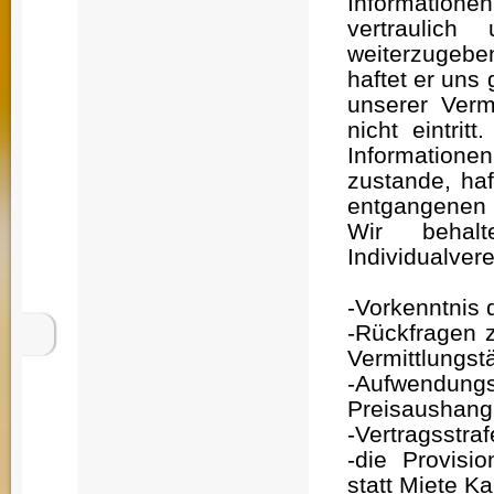
Information
vertraulic
weiterzugebe
haftet er uns
unserer Vermi
nicht eintri
Informationen
zustande, ha
entgangenen 
Wir beha
Individualver
-Vorkenntnis 
-Rückfragen z
Vermittlungstä
-Aufwendun
Preisaushang
-Vertragsstra
-die Provisio
statt Miete Ka