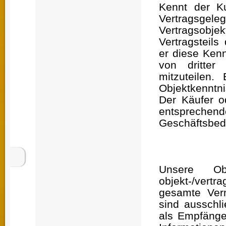
Kennt der K
Vertragsge
Vertragsobje
Vertragsteils
er diese Kenn
von dritter
mitzuteilen.
Objektkennt
Der Käufer o
entsprec
Geschäftsbedi
Unsere Ob
objekt-/ver
gesamte Verm
sind ausschli
als Empfänger