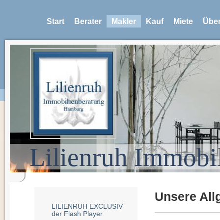
Start
Berater
Makler
Kauf
Miete
Über
Lilienruh Immobi
Unsere Al
LILIENRUH EXCLUSIV
der Flash Player