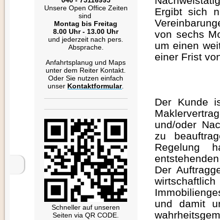
Nachweistätig
Unsere Open Office Zeiten
Ergibt sich
sind
Vereinbarunge
Montag bis Freitag
8.00 Uhr - 13.00 Uhr
von sechs Mo
und jederzeit nach pers.
um einen weit
Absprache.
einer Frist v
Anfahrtsplanug und Maps
unter dem Reiter Kontakt.
Oder Sie nutzen einfach
unser
Kontaktformular
.
Der Kunde is
Maklervertra
und/oder Nach
zu beauftra
Regelung h
entstehenden
Der Auftragge
wirtschaft
Immobilienges
und damit un
Schneller auf unseren
wahrheitsgemä
Seiten via QR CODE.