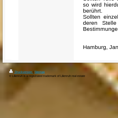
so wird hierd
berührt.
Sollten einz
deren Stell
Bestimmunge
Hamburg, Jan
Druckversion
|
Sitemap
© Lilienruh is a registrated trademark of Lilienruh real estate