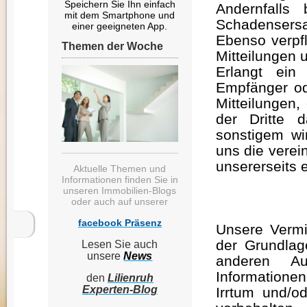
Speichern Sie Ihn einfach
Andernfalls
mit dem Smartphone und
Schadensersa
einer geeigneten App.
Ebenso verpfl
Themen der Woche
Mitteilungen 
Erlangt ein
Empfänger od
Mitteilungen,
der Dritte 
sonstigem wir
uns die verei
unsererseits
Aktuelle Themen und
Informationen finden Sie in
unseren Immobilien-Blogs
oder auch auf unserer
facebook Präsenz
Unsere Vermit
der Grundlag
Lesen Sie auch
unsere
News
anderen Aus
Informatione
den
Lilienruh
Experten-Blog
Irrtum und/o