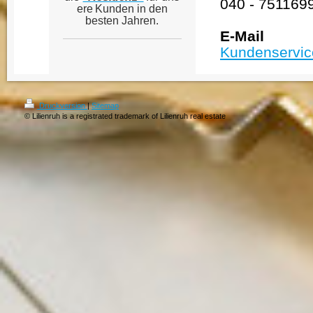
040 - 751169
ere
Kunden in den
besten Jahren.
E-Mail
Kundenservic
Druckversion
|
Sitemap
© Lilienruh is a registrated trademark of Lilienruh real estate