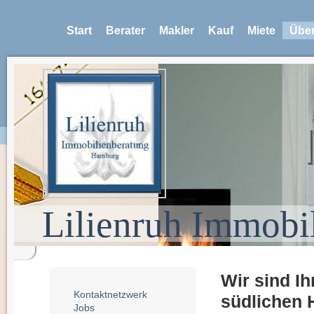
Start
Berater
Makler
Kauf
Miete
Über
Lilienruh Immobi
Wir sind Ih
Kontaktnetzwerk
südlichen
Jobs