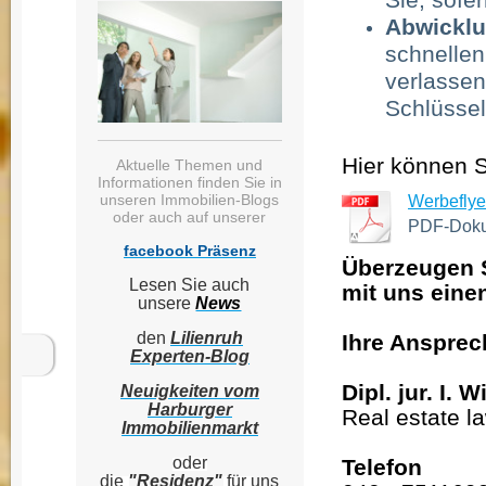
Abwicklu
schnelle
verlasse
Schlüssel
Hier können S
Aktuelle Themen und
Informationen finden Sie in
Werbeflyer
unseren Immobilien-Blogs
oder auch auf unserer
PDF-Doku
facebook Präsenz
Überzeugen S
Lesen Sie auch
mit uns eine
unsere
News
den
Lilienruh
Ihre Ansprech
Experten-Blog
Dipl. jur. I. W
Neuigkeiten vom
Harburger
Real estate l
Immobilienmarkt
oder
Telefon
die
"Residenz"
für
uns