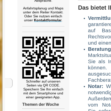
Absprache.
Das bietet 
Anfahrtsplanug und Maps
unter dem Reiter Kontakt.
Oder Sie nutzen einfach
Vermittl
unser
Kontaktformular
.
garantier
auf Bas
Rechtsvo
und eine
Beratung
Marktsitu
Sie als I
können. 
ausgesu
Fachberat
Schneller auf unseren
Notar:
Wi
Seiten via QR CODE.
Speichern Sie Ihn einfach
notwendig
mit dem Smartphone und
einer geeigneten App.
Außerdem
vom Nota
Themen der Woche
Sie, sofe