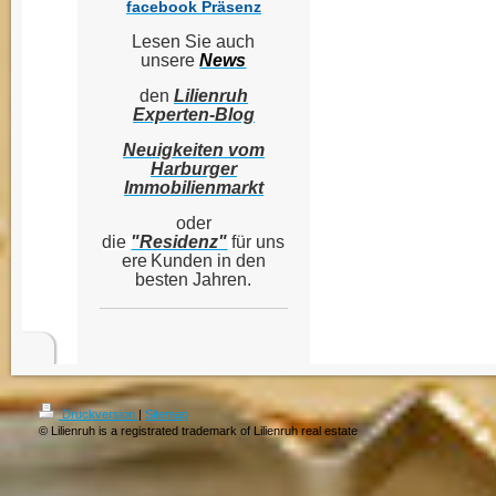
facebook Präsenz
Lesen Sie auch
unsere
News
den
Lilienruh
Experten-Blog
Neuigkeiten vom
Harburger
Immobilienmarkt
oder
die
"Residenz"
für
uns
ere
Kunden in den
besten Jahren.
Druckversion
|
Sitemap
© Lilienruh is a registrated trademark of Lilienruh real estate