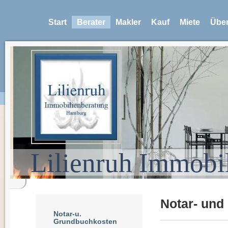
Start
Berater
Makler
Kauf
Miete
Über
Lilienruh Immobi
Notar- und
Notar-u.
Grundbuchkosten